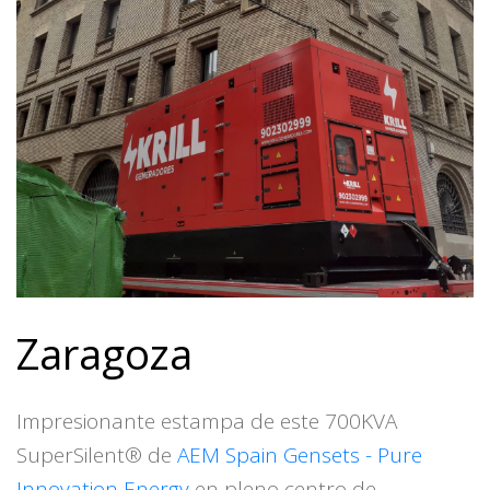
Zaragoza
Impresionante estampa de este 700KVA
SuperSilent® de
AEM Spain Gensets - Pure
Innovation Energy
en pleno centro de